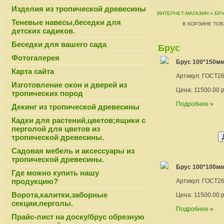
Изделия из тропической древесины
ИНТЕРНЕТ-МАГАЗИН
»
БР
Теневые навесы,беседки для
В КОРЗИНЕ ТО
детских садиков.
Беседки для вашего сада
Брус
Фотогалерея
Брус 100*150мм 
Карта сайта
Артикул: ГОСТ2
Изготовление окон и дверей из
Цена: 11500.00 ру
тропических пород
Подробнее
»
Декинг из тропической древесины
Кадки для растений,цветов;ящики с
перголой для цветов из
тропической древесины.
Садовая мебель и аксессуары из
тропической древесины.
Брус 100*100мм 
Где можно купить нашу
продукцию?
Артикул: ГОСТ2
Ворота,калитки,заборные
Цена: 11500.00 ру
секции,перголы.
Подробнее
»
Прайс-лист на доску/брус обрезную